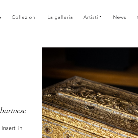
e
Collezioni
La galleria
Artisti
News
a burmese
Inserti in