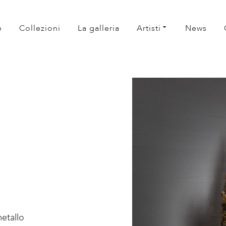
e
Collezioni
La galleria
Artisti
News
metallo