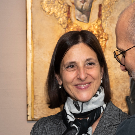
e 19:00. L’ingresso è libero.
ons.com/
-
instagram.com/aquilani_e_sons_gallery
.