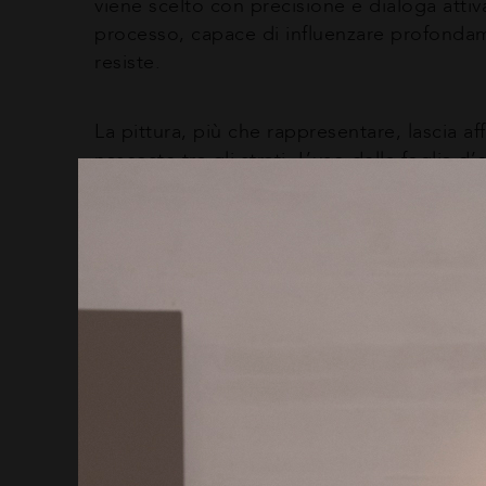
viene scelto con precisione e dialoga att
processo, capace di influenzare profondame
resiste.
La pittura, più che rappresentare, lascia af
nascoste tra gli strati. L’uso della foglia d
frammentando la luce, creando vibrazioni, 
Pur mantenendosi all’interno del figurativo
realismo che cerca ciò che è invisibile, ciò
Nel dipinto 13 luglio, la superficie screpola
non detto, tra ciò che appare e ciò che ta
ma farlo accadere di nuovo, ogni volta, nel
La mostra “Materie” alla Galleria Aquilani & 