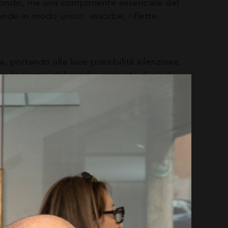
 sfondo, ma una componente essenziale del
onde in modo unico: assorbe, riflette,
, portando alla luce possibilità silenziose,
ersa lo spazio del quadro in punta di piedi,
ccio realistico tradizionale. Il suo è un
atico, opaco.
oni, suggerendo una soglia tra il detto e il
ico: non semplicemente raccontare il mondo,
al 14 giugno, il lunedì dalle 14:00 alle