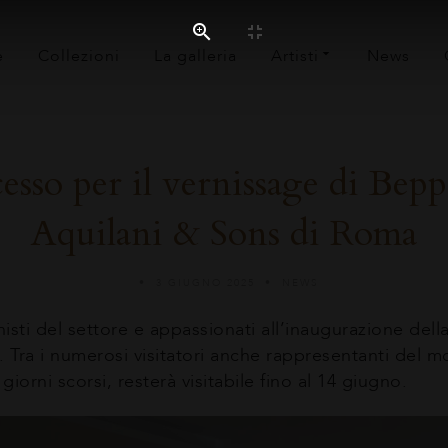
e
Collezioni
La galleria
Artisti
News
esso per il vernissage di Bepp
Aquilani & Sons di Roma
3 GIUGNO 2025
NEWS
nisti del settore e appassionati all’inaugurazione del
 Tra i numerosi visitatori anche rappresentanti del mo
iorni scorsi, resterà visitabile fino al 14 giugno.