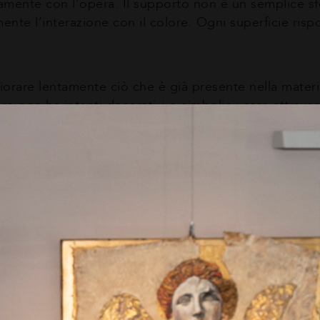
ivamente con l’opera. Il supporto non è un semplice
nte l’interazione con il colore. Ogni superficie risp
fiorare lentamente ciò che è già presente nella materia
’oro non ha intenti decorativi o simbolici: essa attrav
rivelando profondità inattese.
, il linguaggio pittorico di Madaudo rifugge ogni appro
 che nella realtà si sottrae allo sguardo e resta enigm
ta costruisce un reticolo sottile di fratture e riemersi
ce. Così, la pittura si riappropria di un compito ant
lo sguardo di chi osserva.
Sons (in via S. di Sebastianello 16b) sarà aperta fino 