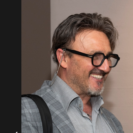
19:00 e dal martedì al sabato dalle 10:00 all
Per maggiori info:
https://www.aquilanies
Tel. 06.44231389
Tutte le immagini sono di Matteo Capone