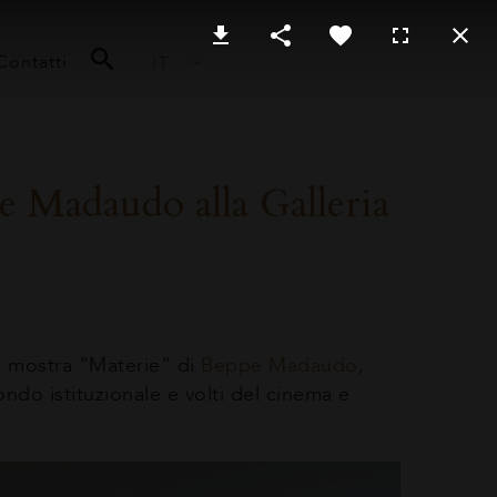
Contatti
IT
e Madaudo alla Galleria
la mostra “Materie” di
Beppe Madaudo
,
ndo istituzionale e volti del cinema e