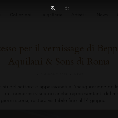
e
Collezioni
La galleria
Artisti
News
esso per il vernissage di Bepp
Aquilani & Sons di Roma
3 GIUGNO 2025
NEWS
nisti del settore e appassionati all’inaugurazione del
 Tra i numerosi visitatori anche rappresentanti del mo
iorni scorsi, resterà visitabile fino al 14 giugno.