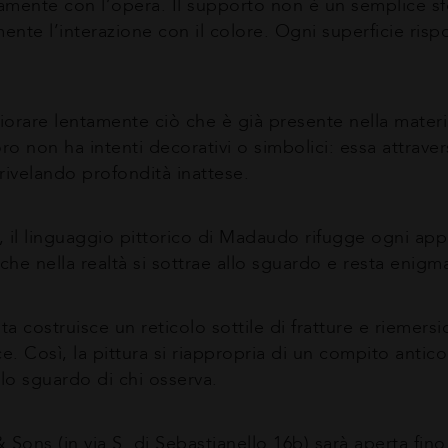
ivamente con l’opera. Il supporto non è un semplice
nte l’interazione con il colore. Ogni superficie risp
fiorare lentamente ciò che è già presente nella materia
’oro non ha intenti decorativi o simbolici: essa attrav
rivelando profondità inattese.
, il linguaggio pittorico di Madaudo rifugge ogni appro
 che nella realtà si sottrae allo sguardo e resta enigm
ta costruisce un reticolo sottile di fratture e riemersi
ce. Così, la pittura si riappropria di un compito ant
lo sguardo di chi osserva.
Sons (in via S. di Sebastianello 16b) sarà aperta fino 