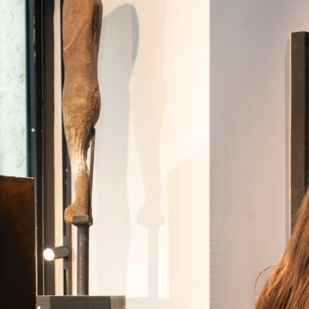
19:00 e dal martedì al sabato dalle 10:00 all
Per maggiori info:
https://www.aquilanies
Tel. 06.44231389
Tutte le immagini sono di Matteo Capone