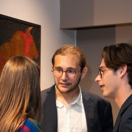
e 19:00. L’ingresso è libero.
ons.com/
-
instagram.com/aquilani_e_sons_gallery
.