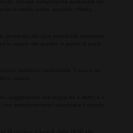
 sfondo, ma una componente essenziale del
onde in modo unico: assorbe, riflette,
, portando alla luce possibilità silenziose,
ersa lo spazio del quadro in punta di piedi,
ccio realistico tradizionale. Il suo è un
atico, opaco.
oni, suggerendo una soglia tra il detto e il
ico: non semplicemente raccontare il mondo,
al 14 giugno, il lunedì dalle 14:00 alle