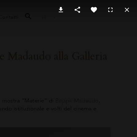
Contatti
IT
e Madaudo alla Galleria
la mostra “Materie” di
Beppe Madaudo
,
ndo istituzionale e volti del cinema e