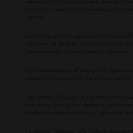
viene scelto con precisione e dialoga att
processo, capace di influenzare profondame
resiste.
La pittura, più che rappresentare, lascia af
nascoste tra gli strati. L’uso della foglia d
frammentando la luce, creando vibrazioni, 
Pur mantenendosi all’interno del figurativo
realismo che cerca ciò che è invisibile, ciò
Nel dipinto 13 luglio, la superficie screpola
non detto, tra ciò che appare e ciò che ta
ma farlo accadere di nuovo, ogni volta, nel
La mostra “Materie” alla Galleria Aquilani & 