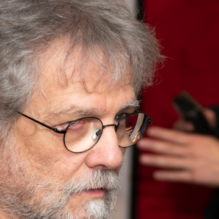
e 19:00. L’ingresso è libero.
ons.com/
-
instagram.com/aquilani_e_sons_gallery
.