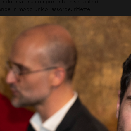
 sfondo, ma una componente essenziale del
onde in modo unico: assorbe, riflette,
, portando alla luce possibilità silenziose,
ersa lo spazio del quadro in punta di piedi,
ccio realistico tradizionale. Il suo è un
atico, opaco.
oni, suggerendo una soglia tra il detto e il
ico: non semplicemente raccontare il mondo,
al 14 giugno, il lunedì dalle 14:00 alle