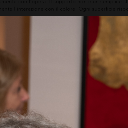
ivamente con l’opera. Il supporto non è un semplice
nte l’interazione con il colore. Ogni superficie risp
fiorare lentamente ciò che è già presente nella materia
’oro non ha intenti decorativi o simbolici: essa attrav
rivelando profondità inattese.
, il linguaggio pittorico di Madaudo rifugge ogni appro
 che nella realtà si sottrae allo sguardo e resta enigm
ta costruisce un reticolo sottile di fratture e riemersi
ce. Così, la pittura si riappropria di un compito ant
lo sguardo di chi osserva.
Sons (in via S. di Sebastianello 16b) sarà aperta fino 