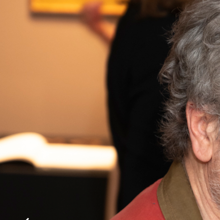
19:00 e dal martedì al sabato dalle 10:00 all
Per maggiori info:
https://www.aquilanies
Tel. 06.44231389
Tutte le immagini sono di Matteo Capone