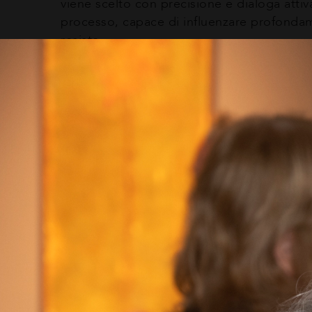
viene scelto con precisione e dialoga att
processo, capace di influenzare profondame
resiste.
La pittura, più che rappresentare, lascia af
nascoste tra gli strati. L’uso della foglia d
frammentando la luce, creando vibrazioni, 
Pur mantenendosi all’interno del figurativo
realismo che cerca ciò che è invisibile, ciò
Nel dipinto 13 luglio, la superficie screpola
non detto, tra ciò che appare e ciò che ta
ma farlo accadere di nuovo, ogni volta, nel
La mostra “Materie” alla Galleria Aquilani & 