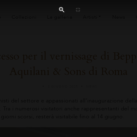
e
Collezioni
La galleria
Artisti
News
esso per il vernissage di Bepp
Aquilani & Sons di Roma
3 GIUGNO 2025
NEWS
nisti del settore e appassionati all’inaugurazione del
 Tra i numerosi visitatori anche rappresentanti del mo
iorni scorsi, resterà visitabile fino al 14 giugno.