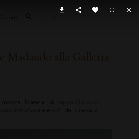
Contatti
IT
e Madaudo alla Galleria
la mostra “Materie” di
Beppe Madaudo
,
ndo istituzionale e volti del cinema e